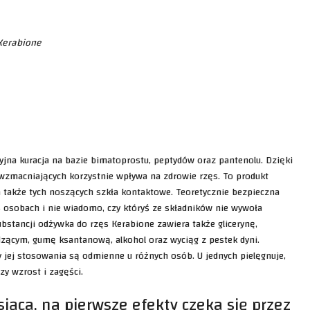
Kerabione
jna kuracja na bazie bimatoprostu, peptydów oraz pantenolu. Dzięki
wzmacniających korzystnie wpływa na zdrowie rzęs. To produkt
a także tych noszących szkła kontaktowe. Teoretycznie bezpieczna
5 osobach i nie wiadomo, czy któryś ze składników nie wywoła
bstancji odżywka do rzęs Kerabione zawiera także glicerynę,
godzącym, gumę ksantanową, alkohol oraz wyciąg z pestek dyni.
ty jej stosowania są odmienne u różnych osób. U jednych pielęgnuje,
zy wzrost i zagęści.
siąca, na pierwsze efekty czeka się przez