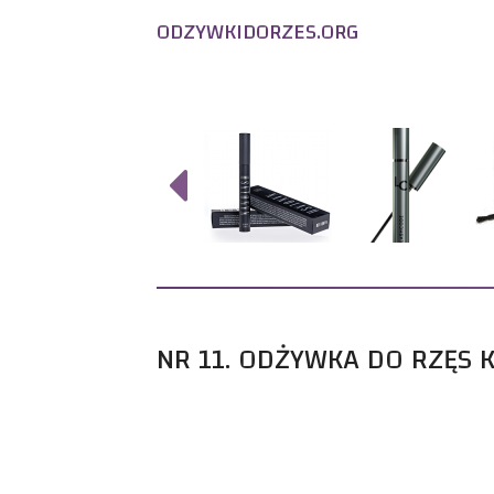
ODZYWKIDORZES.ORG
Odżywka do rzęs
– Test, Porównanie, Opinie użytkowników
NR 11. ODŻYWKA DO RZĘS K