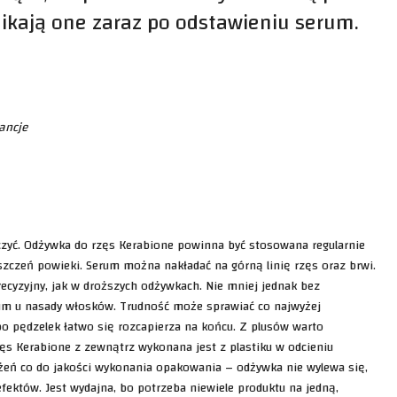
nikają one zaraz po odstawieniu serum.
tancje
czyć. Odżywka do rzęs Kerabione powinna być stosowana regularnie
szczeń powieki. Serum można nakładać na górną linię rzęs oraz brwi.
precyzyjny, jak w droższych odżywkach. Nie mniej jednak bez
m u nasady włosków. Trudność może sprawiać co najwyżej
bo pędzelek łatwo się rozcapierza na końcu. Z plusów warto
s Kerabione z zewnątrz wykonana jest z plastiku w odcieniu
eżeń co do jakości wykonania opakowania – odżywka nie wylewa się,
efektów. Jest wydajna, bo potrzeba niewiele produktu na jedną,