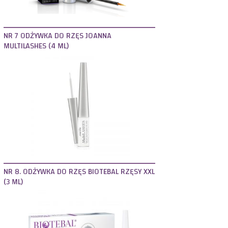
NR 7 ODŻYWKA DO RZĘS JOANNA
MULTILASHES (4 ML)
NR 8. ODŻYWKA DO RZĘS BIOTEBAL RZĘSY XXL
(3 ML)