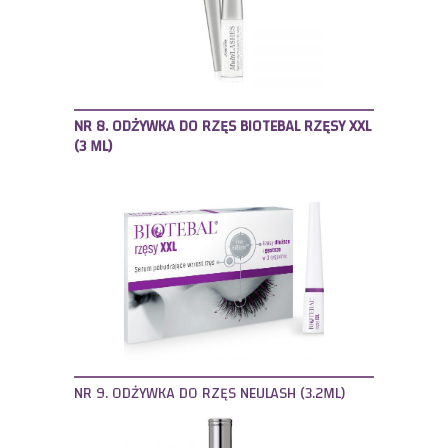
NR 8. ODŻYWKA DO RZĘS BIOTEBAL RZĘSY XXL
(3 ML)
NR 9. ODŻYWKA DO RZĘS NEULASH (3.2ML)