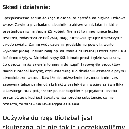
Skład i działanie:
Specjalistyczne serum do rzęs Biotebal to sposób na piękne i zdrowe
włosy. Zawiera przebadane składniki o aktywnym działaniu, które
przetestowano na grupie 25 kobiet. Nie jest to imponująca liczba
testerek, zwłaszcza że odżywkę mają stosować tysiące dziewczyn z
całego świata. Zanim więc użyjemy produktu na powieki, warto
wykonać próbę uczuleniową np. na równie delikatnej skórze dłoni. Nie
każdemu użyty w Biotebal rzęsy XXL bimatoprost będzie wskazany.
Co oprócz niego zawiera to serum do rzęs? Typową dla produktów
marki Biotebal biotynę, czyli witaminę H o działaniu wzmacniającym i
stymulującym wzrost. Nawilżenie, odżywienie i wzmocnienie rzęs
zapewnia także pantenol, ekstrakt z pestek dyni, wyciąg ze świetlika
lekarskiego oraz połączenie polisacharydów z peptydami. Trzeba
przyznać, że skład jest bogaty w różnorodne substancje, co nie
oznacza, że zapewnia rewelacyjne działanie.
Odżywka do rzęs Biotebal jest
skuteczna, ale nie tak jak oczekiwaliśmy