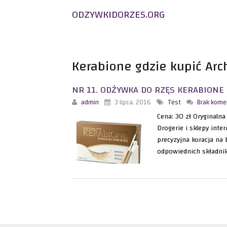
ODZYWKIDORZES.ORG
Odżywka do rzęs
– Test, Porównanie, Opinie użytkowników
Kerabione gdzie kupić Arc
NR 11. ODŻYWKA DO RZĘS KERABIONE 
admin
3 lipca, 2016
Test
Brak kome
Cena: 30 zł Oryginaln
Drogerie i sklepy inte
precyzyjna kuracja na
odpowiednich składni