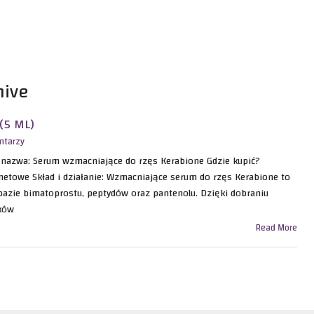
hive
(5 ML)
ntarzy
a nazwa: Serum wzmacniające do rzęs Kerabione Gdzie kupić?
rnetowe Skład i działanie: Wzmacniające serum do rzęs Kerabione to
 bazie bimatoprostu, peptydów oraz pantenolu. Dzięki dobraniu
ków
Read More